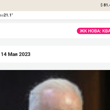
$
81.
21.1°
ва
 14 Мая 2023