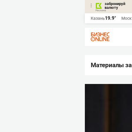
забронируй
валюту
19.9°
Казань
Моск
Материалы за