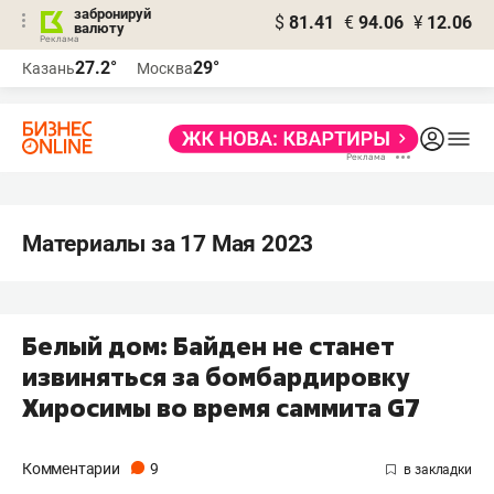
забронируй
$
81.41
€
94.06
¥
12.06
валюту
27.2°
29°
Казань
Москва
Материалы за 17 Мая 2023
Белый дом: Байден не станет
извиняться за бомбардировку
Хиросимы во время саммита G7
Комментарии
9