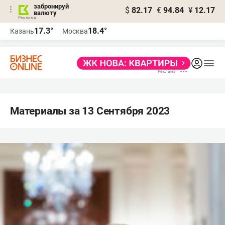
забронируй
$
82.17
€
94.84
¥
12.17
валюту
17.3°
18.4°
Казань
Москва
Материалы за 13 Сентября 2023