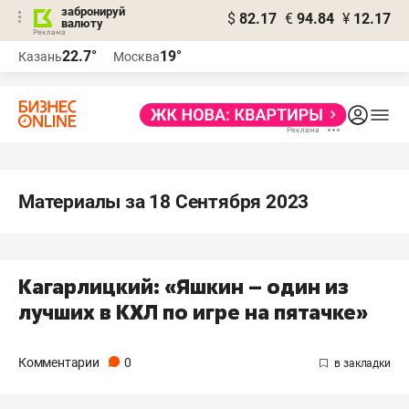
забронируй
$
82.17
€
94.84
¥
12.17
валюту
22.7°
19°
Казань
Москва
Материалы за 18 Сентября 2023
Кагарлицкий: «Яшкин – один из
лучших в КХЛ по игре на пятачке»
Комментарии
0