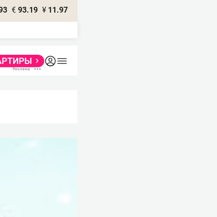
93
€
93.19
¥
11.97