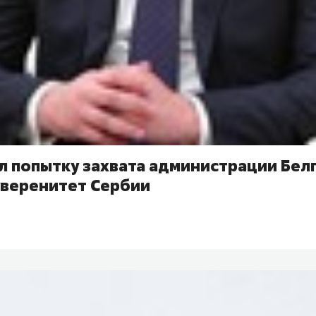
л попытку захвата администрации Бел
уверенитет Сербии