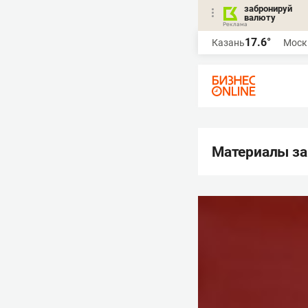
забронируй
валюту
17.6°
Казань
Моск
Материалы за