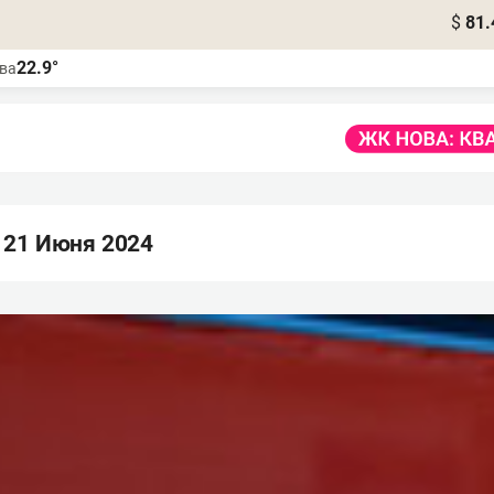
$
81.
22.9°
ва
 21 Июня 2024