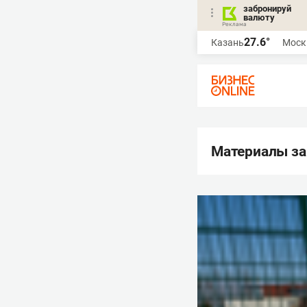
забронируй
валюту
27.6°
Казань
Моск
Материалы за 