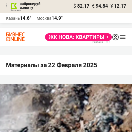
забронируй
$
82.17
€
94.84
¥
12.17
валюту
14.6°
14.9°
Казань
Москва
Материалы за 22 Февраля 2025