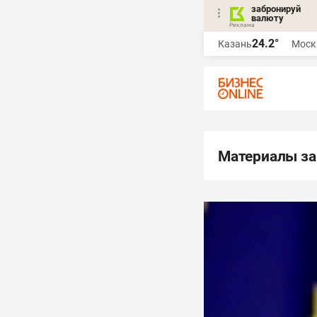
забронируй
валюту
24.2°
Казань
Моск
Материалы за