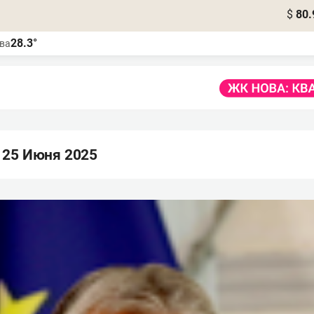
$
80.
28.3°
ва
 25 Июня 2025