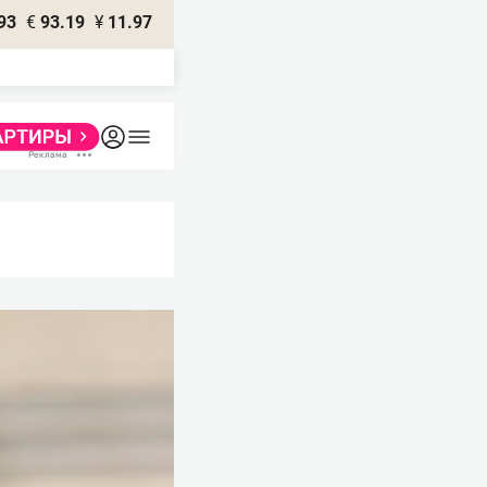
93
€
93.19
¥
11.97