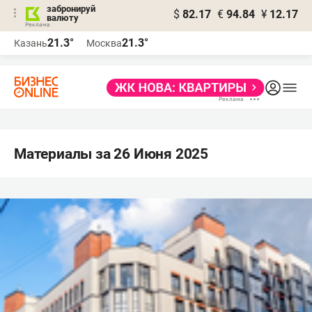
забронируй
$
82.17
€
94.84
¥
12.17
валюту
21.3°
21.3°
Казань
Москва
Материалы за 26 Июня 2025