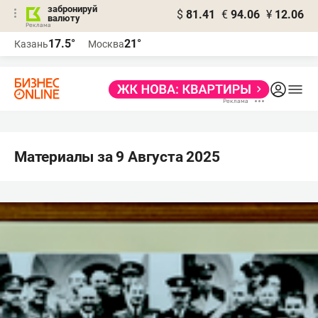
забронируй
$
81.41
€
94.06
¥
12.06
валюту
17.5°
21°
Казань
Москва
Материалы за 9 Августа 2025