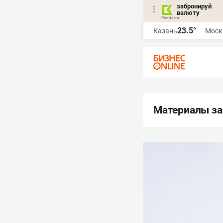
забронируй
валюту
23.5°
Казань
Моск
Материалы за