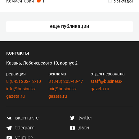
Комментарии
1
еще публикации
контакты
Казань, Лобачевского 10, корпус 2
редакция
реклама
отдел персонала
8 (843) 202-12-10
8 (843) 203-48-47
staff@business-
info@business-
mir@business-
gazeta.ru
gazeta.ru
gazeta.ru
вконтакте
twitter
telegram
дзен
youtube