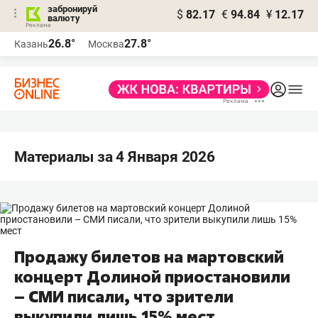
забронируй
$
82.17
€
94.84
¥
12.17
валюту
26.8°
27.8°
Казань
Москва
Материалы за 4 Января 2026
Продажу билетов на мартовский
концерт Долиной приостановили
– СМИ писали, что зрители
выкупили лишь 15% мест