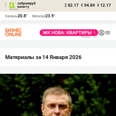
забронируй
$
82.17
€
94.84
¥
12.17
валюту
20.8°
23.9°
Казань
Москва
Материалы за 14 Января 2026