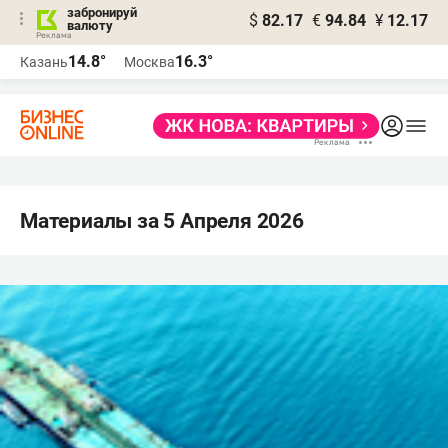
забронируй
$
82.17
€
94.84
¥
12.17
валюту
14.8°
16.3°
Казань
Москва
Материалы за 5 Апреля 2026