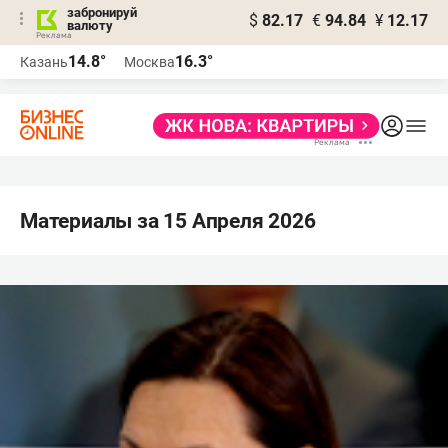
забронируй
$
82.17
€
94.84
¥
12.17
валюту
14.8°
16.3°
Казань
Москва
Материалы за 15 Апреля 2026