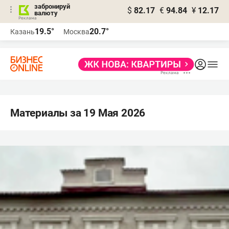
забронируй
$
82.17
€
94.84
¥
12.17
валюту
19.5°
20.7°
Казань
Москва
Материалы за 19 Мая 2026