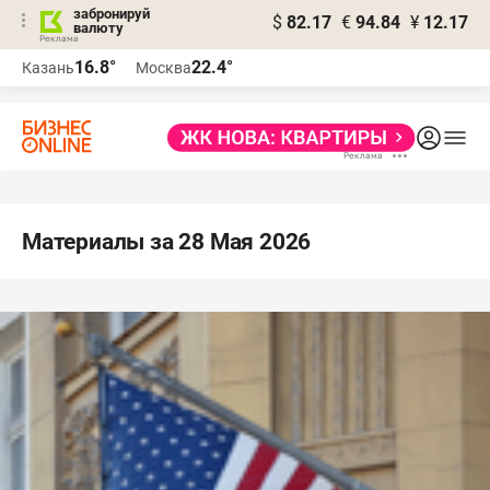
забронируй
$
82.17
€
94.84
¥
12.17
валюту
16.8°
22.4°
Казань
Москва
Материалы за 28 Мая 2026