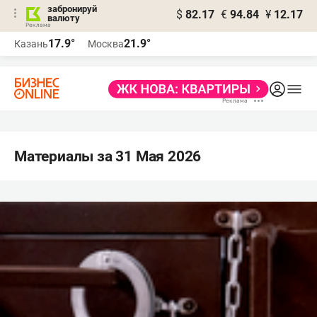
забронируй
$
82.17
€
94.84
¥
12.17
валюту
17.9°
21.9°
Казань
Москва
Материалы за 31 Мая 2026