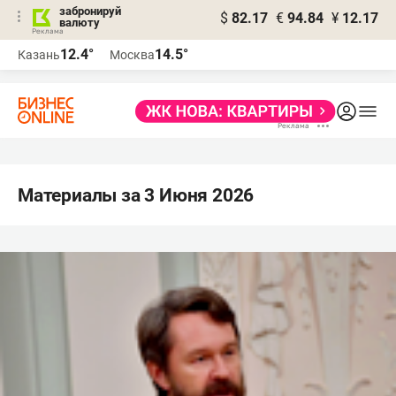
забронируй
$
82.17
€
94.84
¥
12.17
валюту
12.4°
14.5°
Казань
Москва
Материалы за 3 Июня 2026