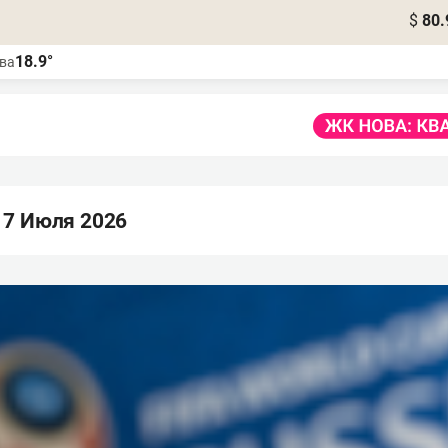
$
80.
18.9°
ва
 7 Июля 2026