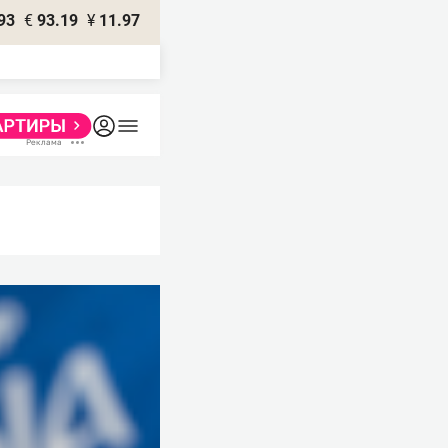
93
€
93.19
¥
11.97