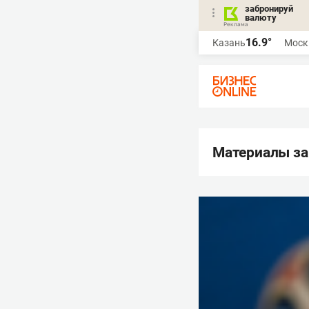
забронируй
валюту
16.9°
Казань
Моск
Материалы за