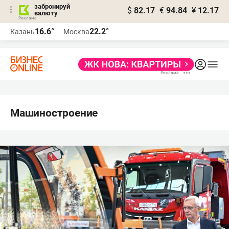
забронируй
$
82.17
€
94.84
¥
12.17
валюту
16.6°
22.2°
Казань
Москва
Машиностроение