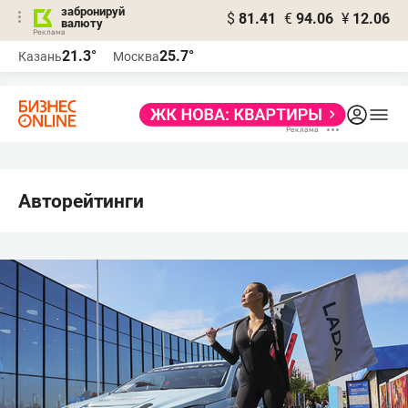
забронируй
$
81.41
€
94.06
¥
12.06
валюту
21.3°
25.7°
Казань
Москва
Авторейтинги