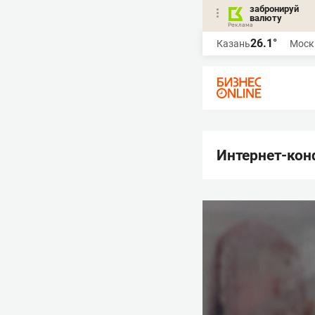
забронируй
валюту
26.1°
Казань
Моск
Интернет-кон