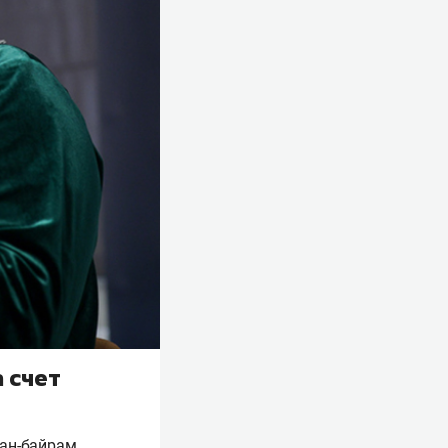
 счет
бан-байрам