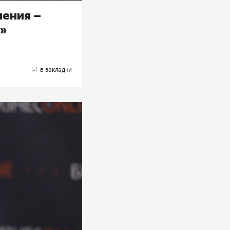
нения –
у»