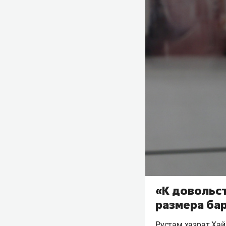
«К довольст
размера бар
Рустам хазрат Хай