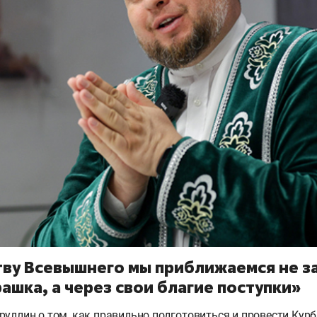
ву Всевышнего мы приближаемся не за
ашка, а через свои благие поступки»
руллин о том, как правильно подготовиться и провести Кур