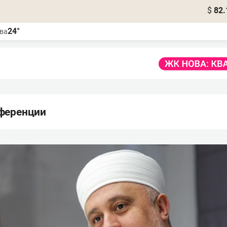
$
82.
24°
ва
ференции