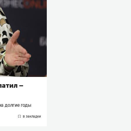
латил –
на долгие годы