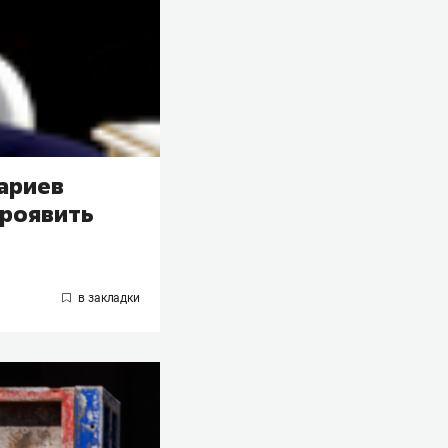
рариев
проявить