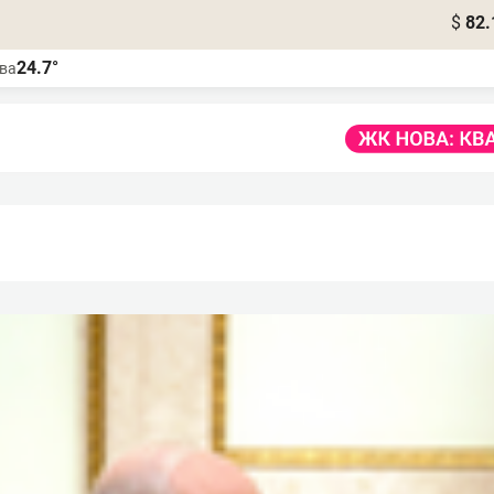
$
82.
24.7°
ва