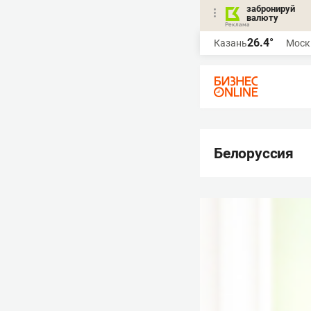
забронируй
валюту
26.4°
Казань
Моск
Белоруссия