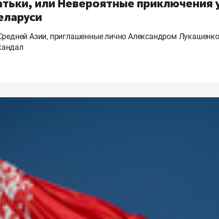
Батьки, или Невероятные приключения 
еларуси
Средней Азии, приглашенные лично Александром Лукашенко
кандал