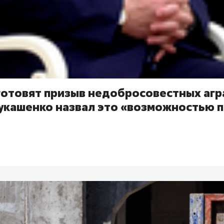
 готовят призыв недобросовестных аг
Лукашенко назвал это «возможностью 