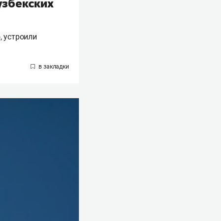
узбекских
, устроили