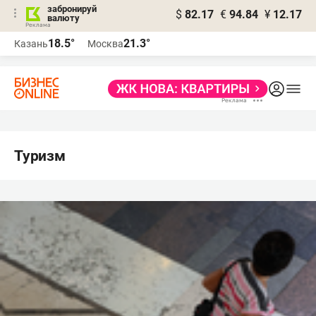
забронируй
$
82.17
€
94.84
¥
12.17
валюту
18.5°
21.3°
Казань
Москва
Туризм