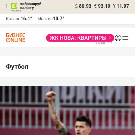
забронируй
$
80.93
€
93.19
¥
11.97
валюту
16.1°
18.7°
Казань
Москва
Футбол