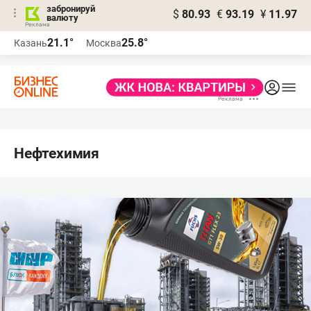
забронируй
$
80.93
€
93.19
¥
11.97
валюту
21.1°
25.8°
Казань
Москва
Нефтехимия