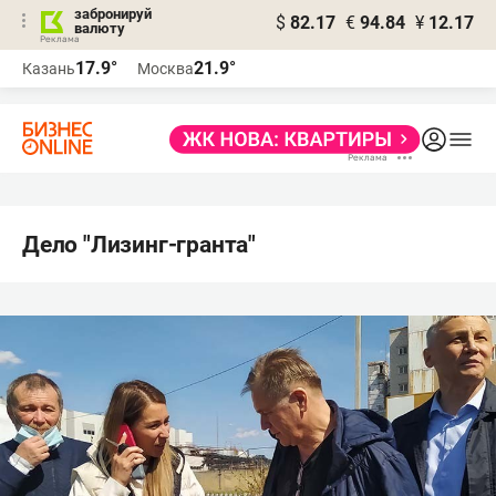
забронируй
$
82.17
€
94.84
¥
12.17
валюту
17.9°
21.9°
Казань
Москва
Дело "Лизинг-гранта"