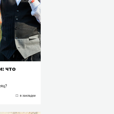
: что
сяц?