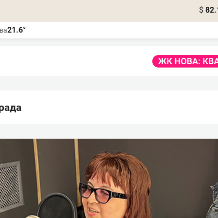
$
82.
21.6°
ва
трада