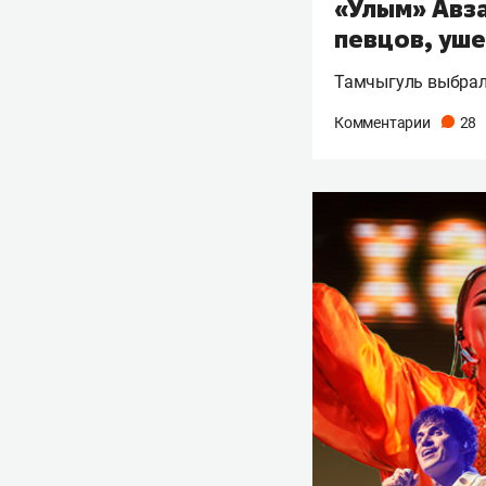
«Улым» Авза
певцов, уше
Тамчыгуль выбрала
Комментарии
28