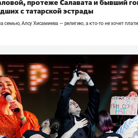
ловой, протеже Салавата и бывший го
дших с татарской эстрады
 семью, Алсу Хисамиева — религию, а кто-то не хочет плат