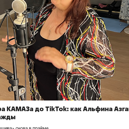
а КАМАЗа до TikTok: как Альфина Азга
ажды
шева» снова в прайме