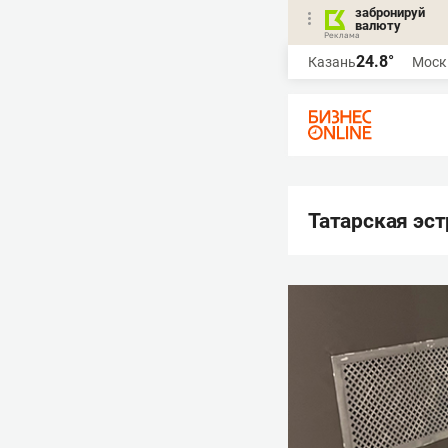
забронируй
валюту
24.8°
Казань
Моск
Татарская эс