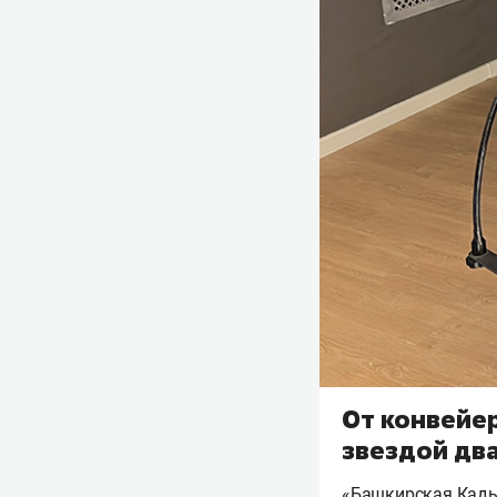
От конвейер
звездой дв
«Башкирская Кады