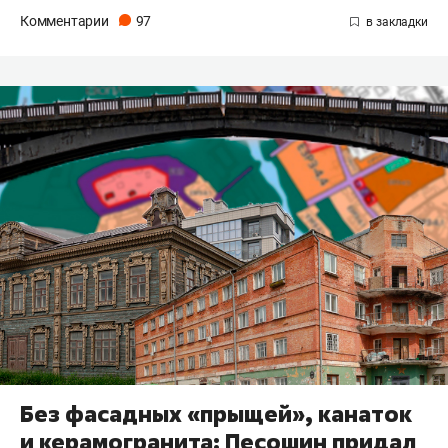
Комментарии
97
Без фасадных «прыщей», канаток
и керамогранита: Песошин придал