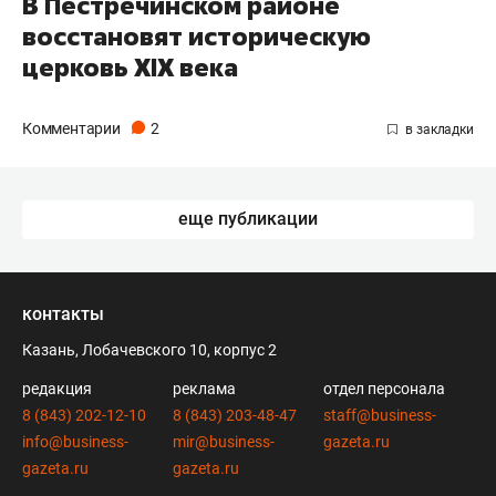
В Пестречинском районе
восстановят историческую
церковь XIX века
Комментарии
2
еще публикации
контакты
Казань, Лобачевского 10, корпус 2
редакция
реклама
отдел персонала
8 (843) 202-12-10
8 (843) 203-48-47
staff@business-
info@business-
mir@business-
gazeta.ru
gazeta.ru
gazeta.ru