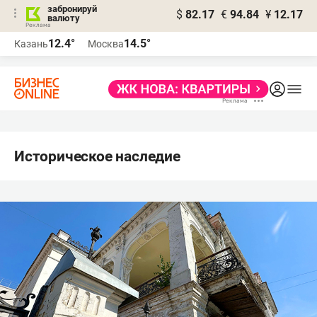
забронируй
$
82.17
€
94.84
¥
12.17
валюту
12.4°
14.5°
Казань
Москва
Историческое наследие