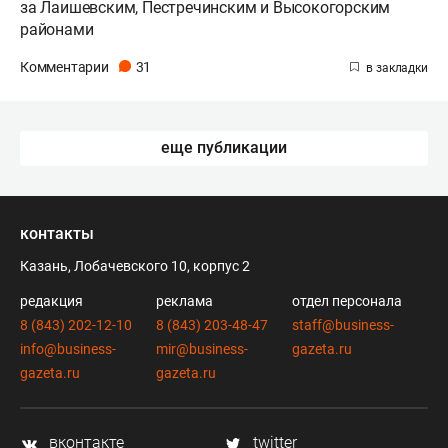
за Лаишевским, Пестречинским и Высокогорским
районами
Комментарии
31
еще публикации
контакты
Казань, Лобачевского 10, корпус 2
редакция
реклама
отдел персонала
8 (843) 202-12-10
8 (843) 203-48-47
staff@business-
info@business-
mir@business-
gazeta.ru
gazeta.ru
gazeta.ru
вконтакте
twitter