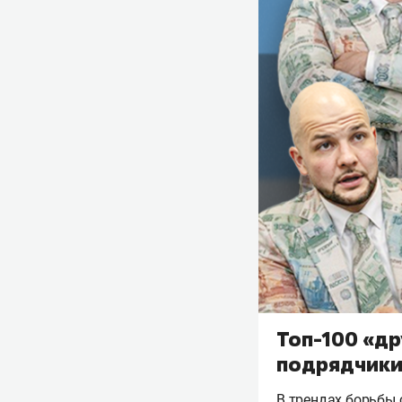
Топ-100 «др
подрядчики 
В трендах борьбы 