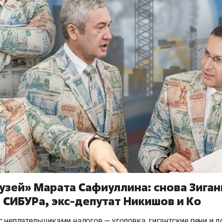
узей» Марата Сафиуллина: снова Зиган
СИБУРа, экс-депутат Никишов и Ко
с неплательщиками налогов — уголовка, гигантские пени и 