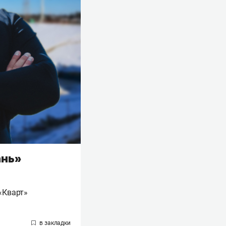
ань»
«Кварт»