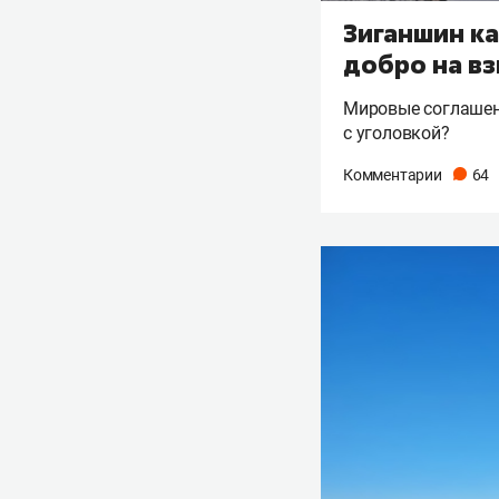
Зиганшин ка
добро на в
Мировые соглашени
с уголовкой?
Комментарии
64