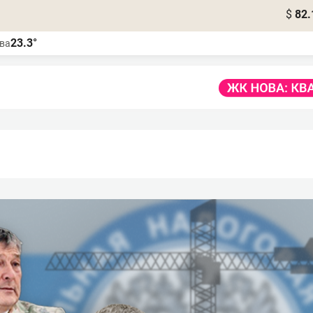
$
82.
23.3°
ва