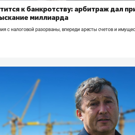
тится к банкротству: арбитраж дал пр
зыскание миллиарда
я с налоговой разорваны, впереди аресты счетов и имущес