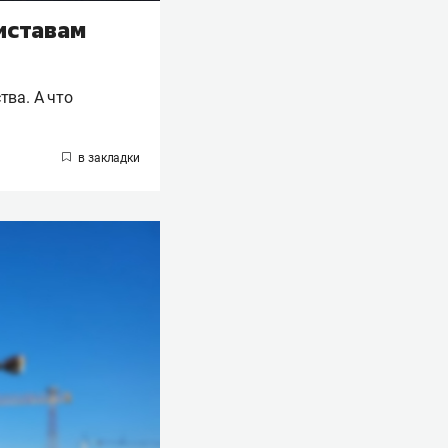
иставам
тва. А что