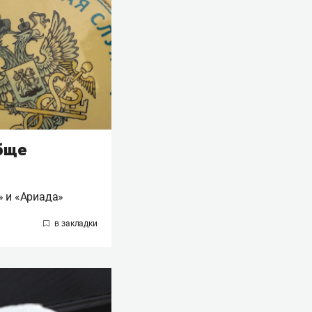
обще
» и «Ариада»