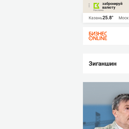
забронируй
валюту
25.8°
Казань
Моск
Зиганшин