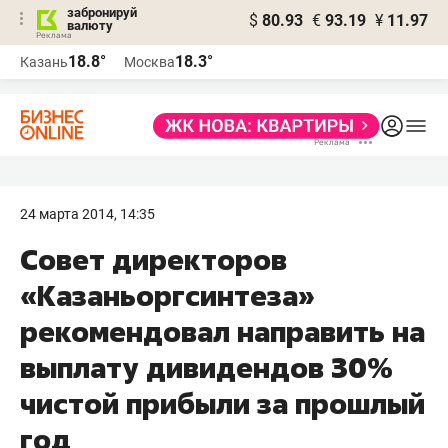
забронируй
$
80.93
€
93.19
¥
11.97
валюту
18.8°
18.3°
Казань
Москва
24 марта 2014, 14:35
Совет директоров
«Казаньоргсинтеза»
рекомендовал направить на
выплату дивидендов 30%
чистой прибыли за прошлый
год