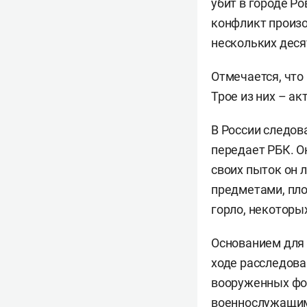
убит в городе Ро
конфликт произо
нескольких деся
Отмечается, что
Трое из них – ак
В России следов
передает РБК. О
своих пыток он 
предметами, пло
горло, некоторы
Основанием для 
ходе расследова
вооруженных фо
военнослужащими