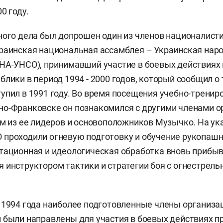
0 году.
ного дела был допрошен один из членов националист
раинская национальная ассамблея – Украинская нар
НА-УНСО), принимавший участие в боевых действиях 
лики в период 1994 - 2000 годов, который сообщил о 
упил в 1991 году. Во время посещения учебно-тренир
о-Франковске он познакомился с другими членами ор
им из ее лидеров и основоположников Музычко. На ук
проходили огневую подготовку и обучение рукопашн
тационная и идеологическая обработка вновь прибы
 инструктором тактики и стратегии боя с огнестрел
 1994 года наиболее подготовленные члены организац
 были направлены для участия в боевых действиях п