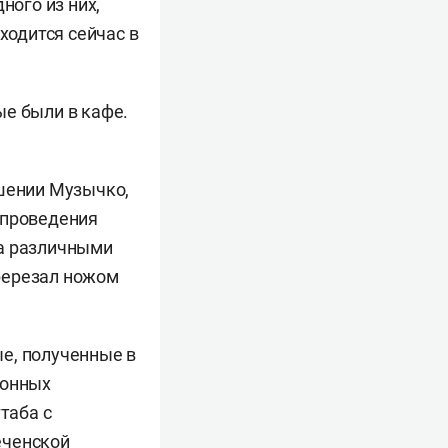
ного из них,
ходится сейчас в
ые были в кафе.
ошении Музычко,
 проведения
за различными
ререзал ножом
е, полученные в
конных
таба с
еченской