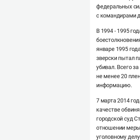
федеральных сил
с командирами д
В 1994 - 1995 г
боестолкновения
январе 1995 год
зверски пытал п
убивал. Всего з
не менее 20 пле
информацию.
7 марта 2014 го
качестве обвиня
городской суд С
отношении меры 
уголовному делу