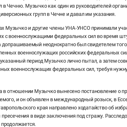
 в Чечню. Музычко как один из руководителей орга
иверсионных групп в Чечне и давал им указания.
одах Музычко и другие члены УНА-УНСО принимали уча
х с военнослужащими федеральных сил во время шту
а допрашиваемый неоднократно был свидетелем того
ленных военнослужащих российских федеральных сил
а указанный период Музычко лично пытал, а затем со
нных военнослужащих федеральных сил, требуя нужн
да в отношении Музычко вынесено постановление о пр
емого, и он объявлен в международный розыск, в Есс
тавропольского края направлено ходатайство об избра
пресечения в виде заключения под стражу. Расслед
 продолжается.