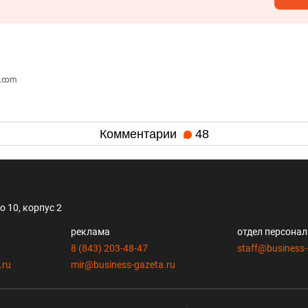
e.com
Комментарии
48
 10, корпус 2
реклама
отдел персона
8 (843) 203-48-47
staff@business-
.ru
mir@business-gazeta.ru