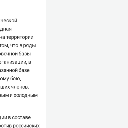
ической
одная
на территории
том, что в ряды
овочной базы
ганизации, в
азанной базе
ому бою,
вших членов.
ьным и холодным
ии в составе
ротив российских