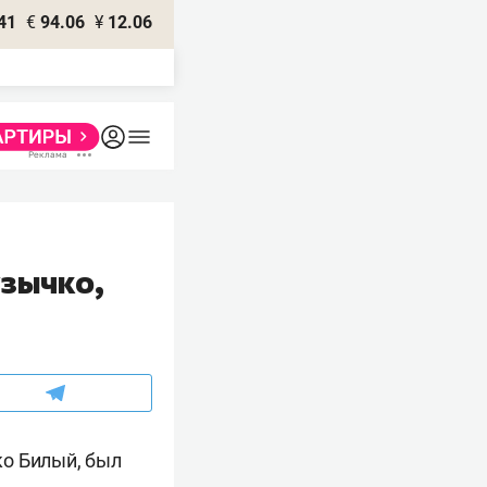
41
€
94.06
¥
12.06
узычко,
ко Билый, был