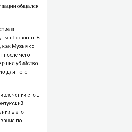
низации общался
стие в
рма Грозного. В
, как Музычко
, после чего
вершил убийство
ую для него
ивлечении его в
ентукский
нии в его
ование по