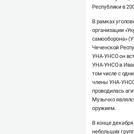
Республики в 200
В рамках уголов
организации «Ук
самооборона» (У
Чеченской Респуб
УНА-УНСО он вст
УНА-УНСО в Иван
том числе с одн
члены УНА-УНСО 
проводилась аги
Музычко являлся
оружием.
В конце декабря
небольших групп