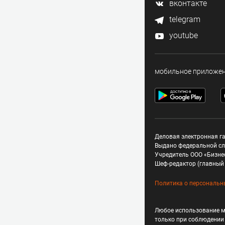
вконтакте
telegram
youtube
мобильное приложе
Деловая электронная га
Выдано федеральной сл
Учредитель ООО «Бизне
Шеф-редактор (главный 
Политика о персональн
Любое использование м
только при соблюдени