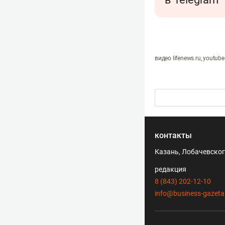
видео lifenews.ru, youtub
контакты
Казань, Лобачевского
редакция
8 (843) 202-12-10
info@business-gazeta