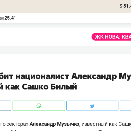
$
81.
25.4°
ва
убит националист Александр М
й как Сашко Билый
го сектора»
Александр Музычко
, известный как Саш