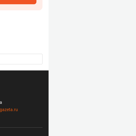
ла
gazeta.ru