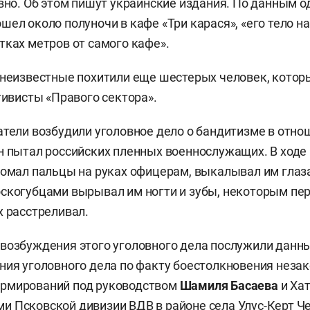
вно. Об этом пишут украинские издания. По данным од
шел около полуночи в кафе «Три карася», «его тело на
тках метров от самого кафе».
 неизвестные похитили еще шестерых человек, котор
тивисты «Правого сектора».
атели возбудили уголовное дело о бандитизме в отн
н пытал российских пленных военнослужащих. В ходе
ломал пальцы на руках офицерам, выкалывал им гла
скогубцами вырывал им ногти и зубы, некоторым пе
х расстреливал.
возбуждения этого уголовного дела послужили данны
ния уголовного дела по факту боестолкновения неза
рмирований под руководством
Шамиля Басаева
и Хат
 Псковской дивизии ВДВ в районе села Улус-Керт Ч