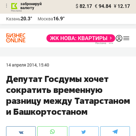
забронируй
$
82.17
€
94.84
¥
12.17
валюту
20.3°
16.9°
Казань
Москва
14 апреля 2014, 15:40
Депутат Госдумы хочет
сократить временную
разницу между Татарстаном
и Башкортостаном