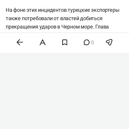
На фоне этих инцидентов турецкие экспортеры
также потребовали от властей добиться
прекращения ударов в Черном море. Глава
совета директоров İHBİR
Казым Тайджи
заявил
,
0
что действия Киева могут привести к разрыву
коммерческих связей не только с Россией, но и с
Турцией. Ранее МИД Турции уже призывал
Россию и Украину снизить интенсивность
боевых действий в Черном море.
Комментарии
0