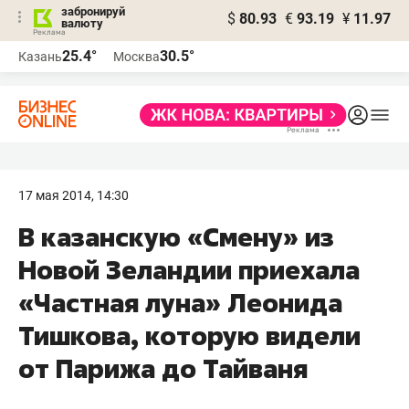
забронируй
$
80.93
€
93.19
¥
11.97
валюту
25.4°
30.5°
Казань
Москва
17 мая 2014, 14:30
В казанскую «Смену» из
Новой Зеландии приехала
«Частная луна» Леонида
Тишкова, которую видели
от Парижа до Тайваня