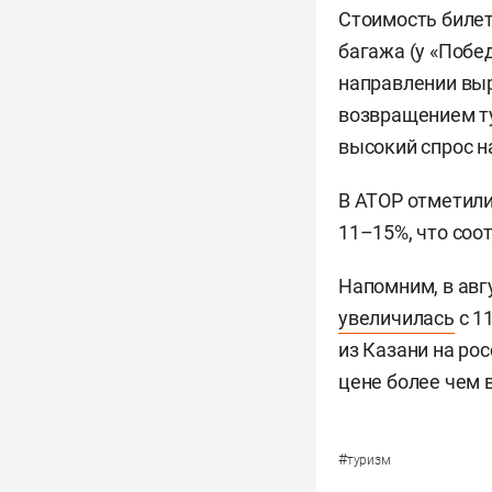
Стоимость билето
багажа (у «Побед
направлении выр
возвращением ту
высокий спрос н
В АТОР отметили
11–15%, что соо
Напомним, в авг
увеличилась
с 1
из Казани на ро
цене более чем вд
#
туризм