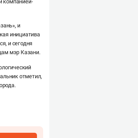
й компанией-
зань», и
акая инициатива
я, и сегодня
цам мэр Казани.
ологический
альник отметил,
орода.