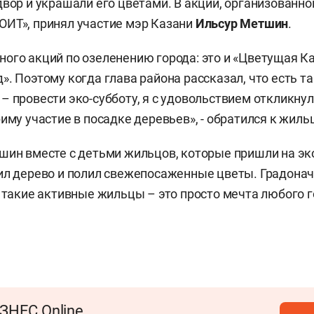
двор и украшали его цветами. В акции, организованно
ИТ», принял участие мэр Казани
Ильсур Метшин
.
ого акций по озеленению города: это и «Цветущая Ка
». Поэтому когда глава района рассказал, что есть т
– провести эко-субботу, я с удовольствием откликнулс
риму участие в посадке деревьев», - обратился к жиль
шин вместе с детьми жильцов, которые пришли на эк
ил дерево и полил свежепосаженные цветы. Градонач
и такие активные жильцы – это просто мечта любого г
ЗНЕС Online