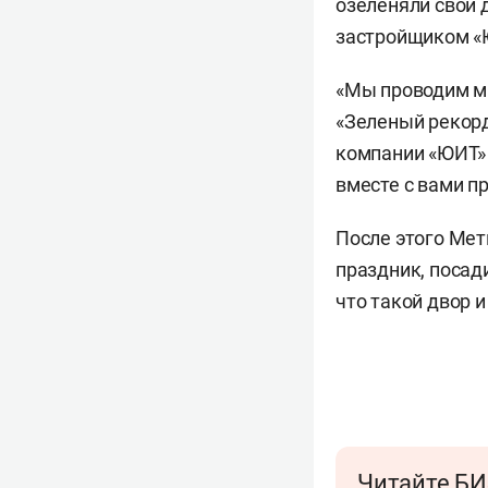
озеленяли свой 
застройщиком «Ю
«Мы проводим мн
«Зеленый рекорд
компании «ЮИТ» 
вместе с вами п
После этого Мет
праздник, посад
что такой двор 
Читайте БИ