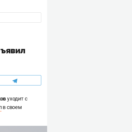
бъявил
ков
уходит с
л
в своем