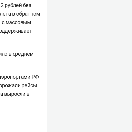
42 рублей без
елета в обратном
е с массовым
 поддерживает
ило в среднем
 аэропортами РФ
одорожали рейсы
та выросли в