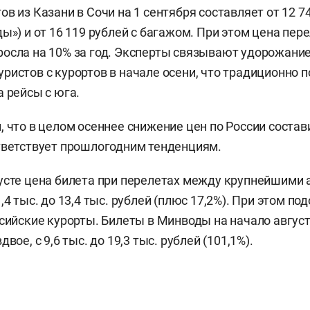
в из Казани в Сочи на 1 сентября составляет от 12 7
ы») и от 16 119 рублей с багажом. При этом цена пер
осла на 10% за год. Эксперты связывают удорожани
ристов с курортов в начале осени, что традиционно
а рейсы с юга.
, что в целом осеннее снижение цен по России состав
тветствует прошлогодним тенденциям.
усте цена билета при перелетах между крупнейшими
1,4 тыс. до 13,4 тыс. рублей (плюс 17,2%). При этом п
ссийские курорты. Билеты в Минводы на начало авгус
вое, с 9,6 тыс. до 19,3 тыс. рублей (101,1%).