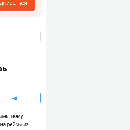
дписаться
рь
заметному
на рейсы из