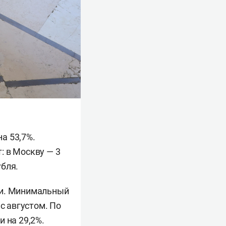
а 53,7%.
: в Москву — 3
убля.
чи. Минимальный
с августом. По
 на 29,2%.