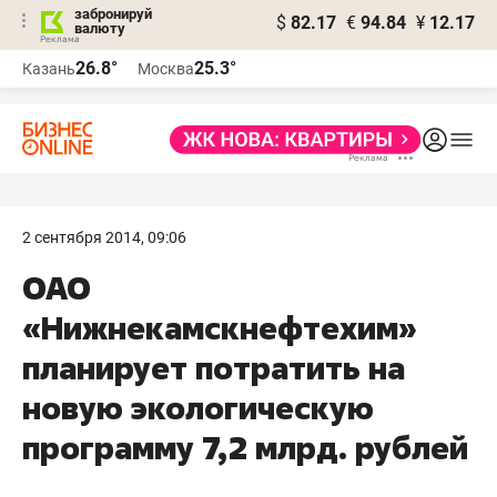
забронируй
$
82.17
€
94.84
¥
12.17
валюту
26.8°
25.3°
Казань
Москва
2 сентября 2014, 09:06
ОАО
«Нижнекамскнефтехим»
планирует потратить на
новую экологическую
программу 7,2 млрд. рублей