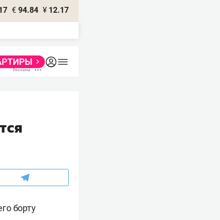
17
€
94.84
¥
12.17
тся
го борту