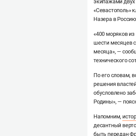
экипажами двух 
«Севастополь» к
Назера в Россию
«400 моряков из
шести месяцев с
месяца», — сооб
технического со
По его словам, 
решения властей
обусловлено заб
Родины», — пояс
Напомним,
исто
десантный верто
быть передан Фр