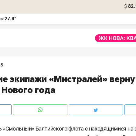
$
82.
27.8°
ва
45
ие экипажи «Мистралей» верну
 Нового года
 «Смольный» Балтийского флота с находящимися на е