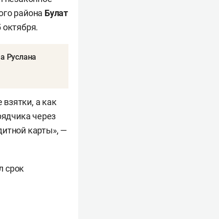
ого района
Булат
 октября.
ма Руслана
 взятки, а как
рядчика через
едитной карты», —
л срок