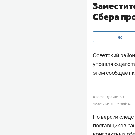
Заместит
Сбера пр
Советский район
управляющего т
этом сообщает к
Александр Слепов
Фото: «БИЗНЕС Online»
По версии следст
поставщиков раб
контрактных обя