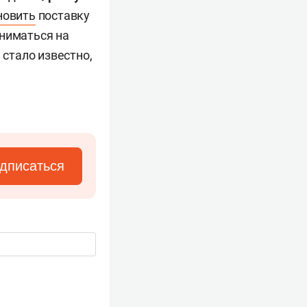
новить
поставку
ниматься на
 стало известно,
дписаться