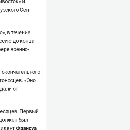
ивосток» и
узского Сен-
», в течение
оссию до конца
ере военно-
м окончательного
тоносцев. «Оно
дали от
месяцев. Первый
 должен был
зидент
Франсуа