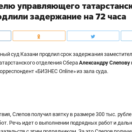
елю управляющего татарстанс
одлили задержание на 72 часа
ный суд Казани продлил срок задержания заместите
атарстанского отделения Сбера
Александру Слепову
орреспондент «БИЗНЕС Online» из зала суда.
вия, Слепов получил взятку в размере 300 тыс. рубле
от. Речь идет о выполнении подрядных работ и даль
зательств с этим подрядчиком. За это Слепов получи