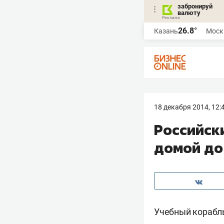
забронируй
валюту
26.8°
Казань
Моск
18 декабря 2014, 12:
Российск
домой до
Учебный корабль