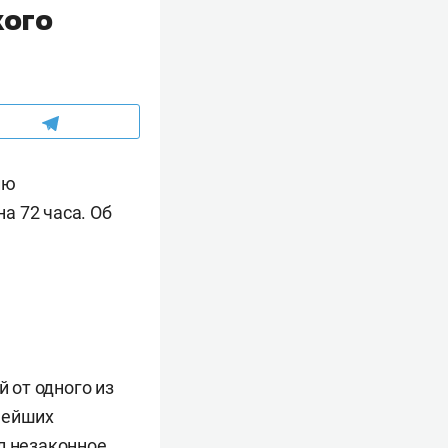
кого
лю
на 72 часа. Об
й от одного из
нейших
л незаконное