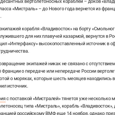
десантных вертолетоносных кораблей – доков «Влад
ласса «Мистраль» – до Нового года вернется из франц
.
 экипажей корабля «Владивосток» на борту «Смольного
лужившего для них плавучей казармой, вернутся в Р
щил «Интерфаксу» высокопоставленный источник в сф
трудничества.
возвращение экипажей никак не связано с отсутствие
 Франции о передаче или непередаче России вертоле
отой о моряках, которые шесть месяцев находились в
нил источник.
рия
с поставкой «Мистралей» тянется уже несколько 
летоносец типа «Мистраль», корабль «Владивосток»,
анцией российскому ВМФ еще 14 ноября, однако пре