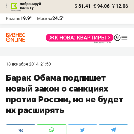
забронируй
$
81.41
€
94.06
¥
12.06
валюту
19.9°
24.5°
Казань
Москва
18 декабря 2014, 21:50
Барак Обама подпишет
новый закон о санкциях
против России, но не будет
их расширять