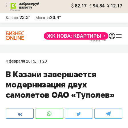
забронируй
$
82.17
€
94.84
¥
12.17
валюту
23.3°
20.4°
Казань
Москва
4 февраля 2015, 11:20
В Казани завершается
модернизация двух
самолетов ОАО «Туполев»