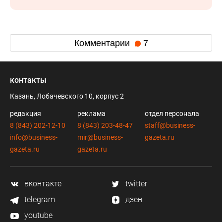
Комментарии
7
контакты
Казань, Лобачевского 10, корпус 2
редакция
реклама
отдел персонала
8 (843) 202-12-10
8 (843) 203-48-47
staff@business-
info@business-
mir@business-
gazeta.ru
gazeta.ru
gazeta.ru
вконтакте
twitter
telegram
дзен
youtube