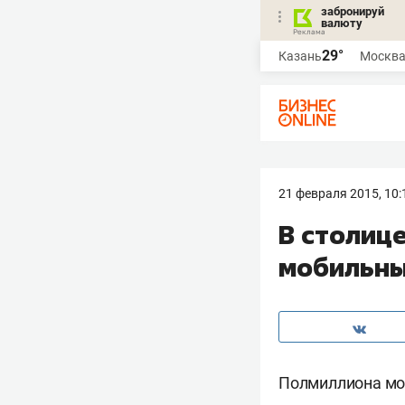
забронируй
валюту
29°
Казань
Москв
21 февраля 2015, 10:
В столице
мобильны
Полмиллиона моб