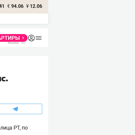
41
€
94.06
¥
12.06
с.
лица РТ, по