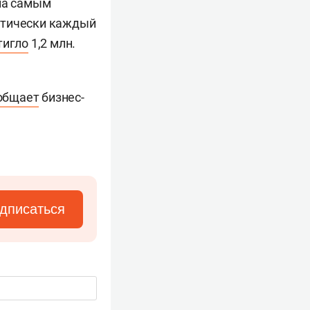
ала самым
ктически каждый
тигло
1,2 млн.
общает
бизнес-
дписаться