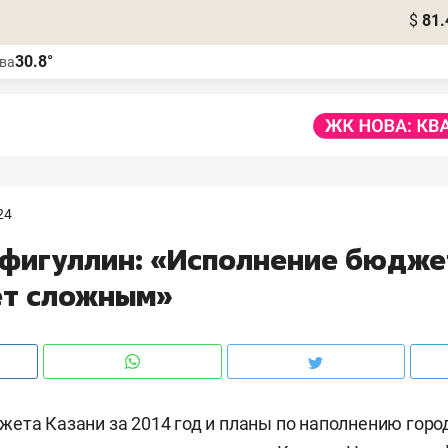
$
81.
30.8°
ва
24
фигуллин: «Исполнение бюдже
ет сложным»
ета Казани за 2014 год и планы по наполнению горо