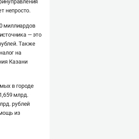
 финуправления
ет непросто.
00 миллиардов
 источника — это
рублей. Также
налог на
ния Казани
емых в городе
1,659 млрд.
млрд. рублей
омощь из