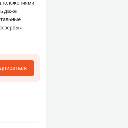
редположениями
ть даже
питальные
резервы»,
дписаться