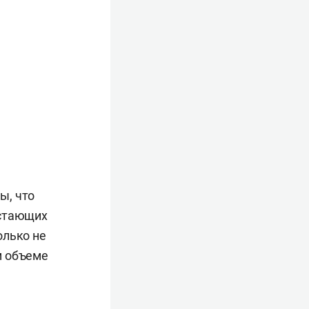
ы, что
астающих
олько не
м объеме