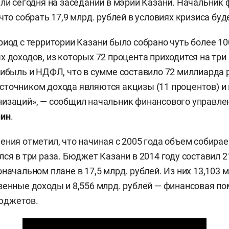
или сегодня на заседании в мэрии Казани. Начальник
что собрать 17,9 млрд. рублей в условиях кризиса буд
риод с территории Казани было собрано чуть более 1
х доходов, из которых 72 процента приходится на три
рибыль и НДФЛ, что в сумме составило 72 миллиарда 
точником дохода являются акцизы (11 процентов) и 
изаций», — сообщил начальник финансового управле
лин
.
ения отметил, что начиная с 2005 года объем собира
ся в три раза. Бюджет Казани в 2014 году составил 2
начальном плане в 17,5 млрд. рублей. Из них 13,103 
венные доходы и 8,556 млрд. рублей — финансовая п
юджетов.