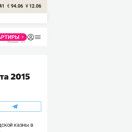
41
€
94.06
¥
12.06
та 2015
дской казны в