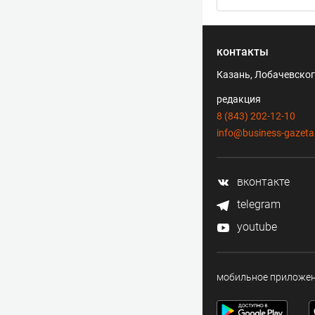
контакты
Казань, Лобачевского
редакция
8 (843) 202-12-10
info@business-gazeta
вконтакте
telegram
youtube
мобильное приложе