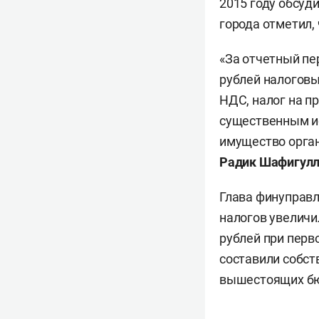
2015 году обсуд
города отметил, 
«За отчетный пе
рублей налоговы
НДС, налог на п
существенным ис
имущество орган
Радик Шафигул
Глава финуправл
налогов увеличил
рублей при перво
составили собст
вышестоящих б