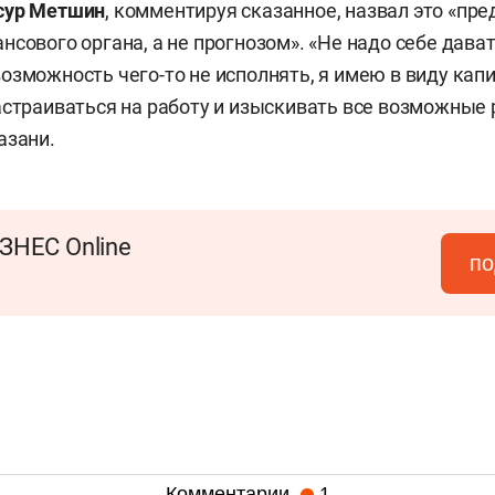
сур Метшин
, комментируя сказанное, назвал это «п
нсового органа, а не прогнозом». «Не надо себе дава
озможность чего-то не исполнять, я имею в виду ка
астраиваться на работу и изыскивать все возможные 
азани.
ЗНЕС Online
по
Комментарии
1