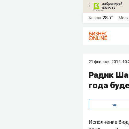
забронируй
валюту
28.7°
Казань
Моск
21 февраля 2015, 10:
Радик Ша
года буд
Исполнение бюдж