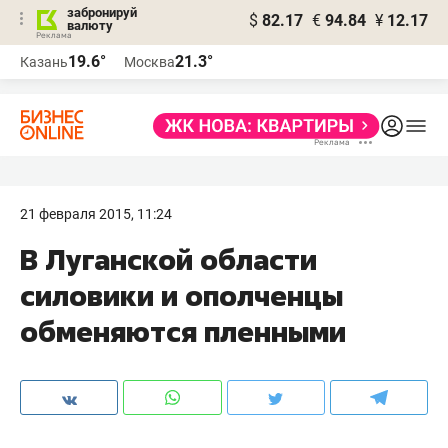
забронируй
$
82.17
€
94.84
¥
12.17
валюту
19.6°
21.3°
Казань
Москва
21 февраля 2015, 11:24
В Луганской области
силовики и ополченцы
обменяются пленными