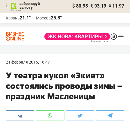
забронируй
$
80.93
€
93.19
¥
11.97
валюту
21.1°
25.8°
Казань
Москва
21 февраля 2015, 16:47
У театра кукол «Экият»
состоялись проводы зимы –
праздник Масленицы