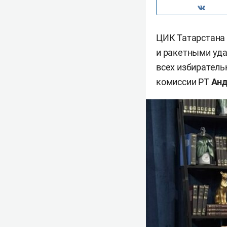
ЦИК Татарстана 
и ракетными уда
всех избиратель
комиссии РТ
Анд