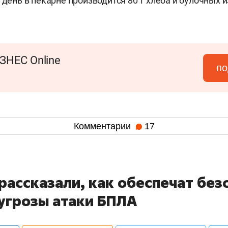
 день в пекарне производится 80 т хлеба и булочных 
ЗНЕС Online
по
Комментарии
17
рассказали, как обеспечат без
 угрозы атаки БПЛА