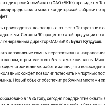
-кондитерский комбинат» (ОАО «БКК») президенту Та
анову
представили макет кондитерской фабрики по п
фет.
ь производство шоколадных конфет в Татарстане и 
адостями. Сегодня 90 процентов этой продукции пост
ил генеральный директор ОАО «БКК»
Булат Кутдусов
.
 это направление самым перспективным направление
го словам, строительство объекта уже началось. Мин
 ходом строительных работ и заявил, что возрожден
коладных конфет позволит потеснить импортных пос
рынка. Новый объект обеспечит рабочими местами ок
образовано в 1986 году, сегодня предприятие охваты