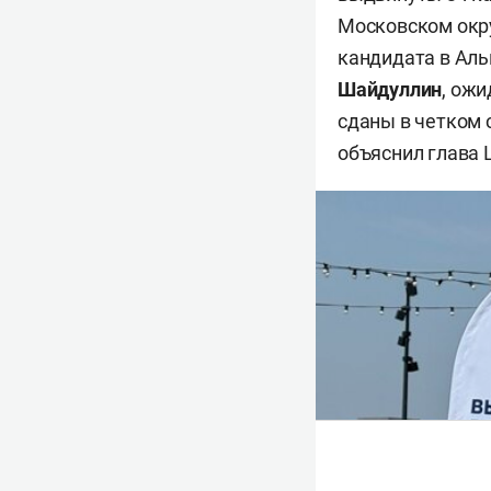
Московском окру
кандидата в Аль
Шайдуллин
, ож
сданы в четком 
объяснил глава 