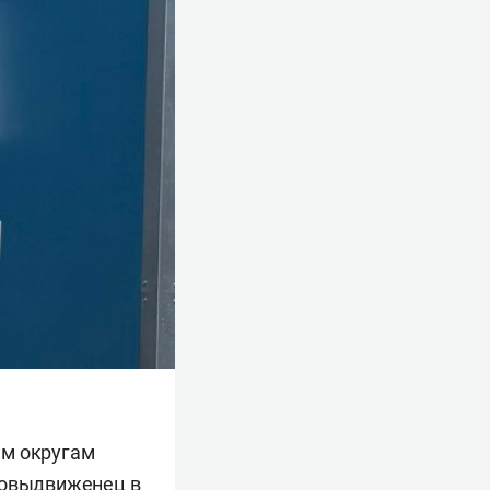
ым округам
мовыдвиженец в