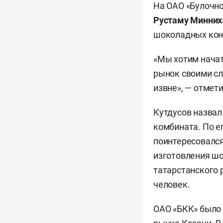
На ОАО «Булочно
Рустаму Минних
шоколадных кон
«Мы хотим начат
рынок своими сл
извне», — отмет
Кутдусов назвал
комбината. По е
поинтересовался
изготовления шо
татарстанского 
человек.
ОАО «БКК» было 