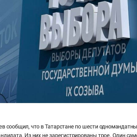
в сообщил, что в Татарстане по шести одномандатн
ндидата. Из них не зарегистрированы трое. Один са