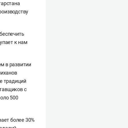
тарстана
роизводству
обеспечить
упает к нам
м в развитии
ниханов
ие традиций
тавщиков с
оло 500
вает более 30%