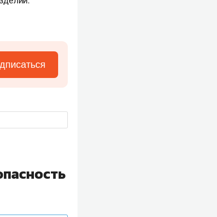
изделий.
дписаться
опасность