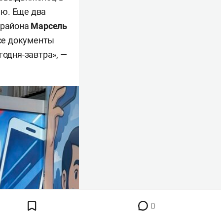
ию. Еще два
 района
Марсель
се документы
годня-завтра», —
0