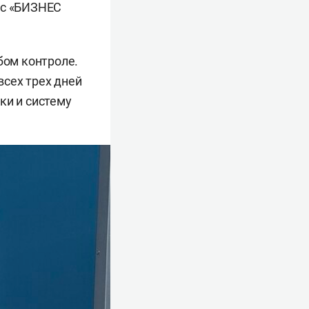
ос «БИЗНЕС
бом контроле.
сех трех дней
ки и систему