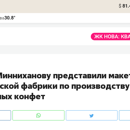
$
81.
30.8°
ва
Минниханову представили маке
ской фабрики по производству
ых конфет