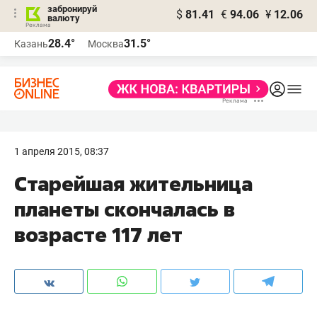
забронируй
$
81.41
€
94.06
¥
12.06
валюту
28.4°
31.5°
Казань
Москва
1 апреля 2015, 08:37
Старейшая жительница
планеты скончалась в
возрасте 117 лет