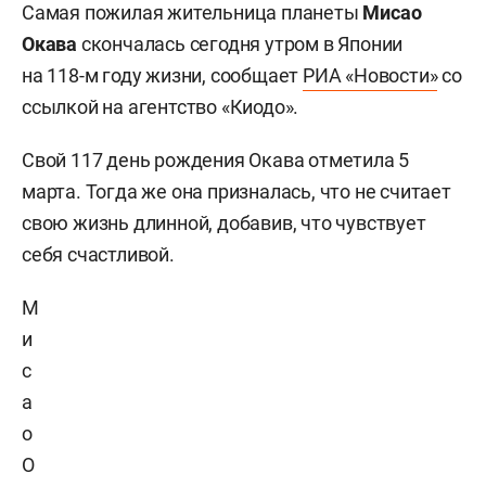
Самая пожилая жительница планеты
Мисао
Окава
скончалась сегодня утром в Японии
на 118-м году жизни, сообщает
РИА «Новости»
со
ссылкой на агентство «Киодо».
Свой 117 день рождения Окава отметила 5
марта. Тогда же она призналась, что не считает
свою жизнь длинной, добавив, что чувствует
себя счастливой.
М
и
с
а
о
О