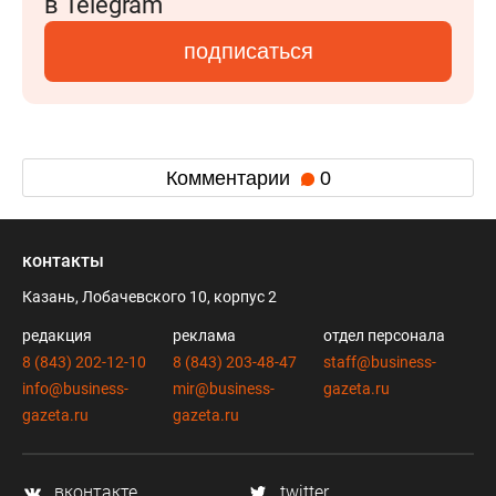
в Telegram
подписаться
Комментарии
0
контакты
Казань, Лобачевского 10, корпус 2
редакция
реклама
отдел персонала
8 (843) 202-12-10
8 (843) 203-48-47
staff@business-
info@business-
mir@business-
gazeta.ru
gazeta.ru
gazeta.ru
вконтакте
twitter