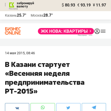
забронируй
$
80.93
€
93.19
¥
11.97
валюту
25.7°
28.7°
Казань
Москва
14 мая 2015, 08:46
В Казани стартует
«Весенняя неделя
предпринимательства
РТ-2015»