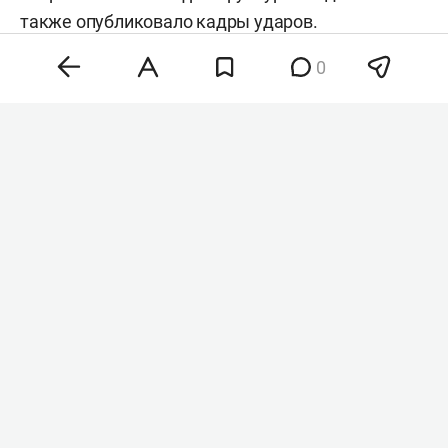
также
опубликовало
кадры ударов.
0
Фото: «БИЗНЕС Online
»
По данным министерства, поражены подстанции