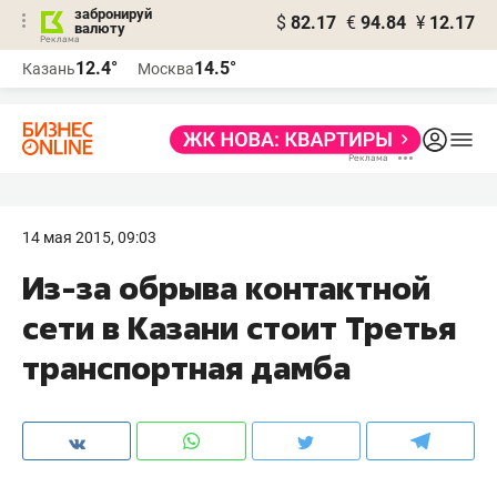
забронируй
$
82.17
€
94.84
¥
12.17
валюту
12.4°
14.5°
Казань
Москва
14 мая 2015, 09:03
Из-за обрыва контактной
сети в Казани стоит Третья
транспортная дамба